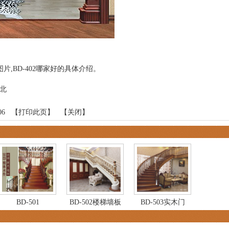
02图片,BD-402哪家好的具体介绍。
河北
:06 【
打印此页
】 【
关闭
】
BD-501
BD-502楼梯墙板
BD-503实木门